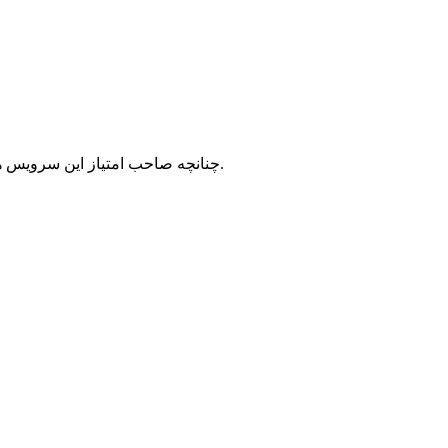
با شرکت سرورپارس تماس حاصل نمایید.
چنانچه صاحب امتیاز این سرویس ه