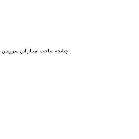
با شرکت سرورپارس تماس حاصل نمایید.
چنانچه صاحب امتیاز این سرویس ه